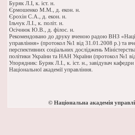
Буряк Л.І, к. іст. н.
Єрмошенко М.М., д. екон. н.
Єрохін С.А., д. екон. н.
Ільчук Л.І., к. політ. н.
Осічнюк Ю.В., д. філос. н.
Рекомендовано до друку вченою радою ВНЗ «Наці
управління» (протокол №1 від 31.01.2008 р.) та 
перспективних соціальних досліджень Міністерства 
політики України та НАН України (протокол №1 від
Упорядник: Буряк Л.І., к. іст. н., завідувач кафедр
Національної академії управління.
© Національна академія управлі